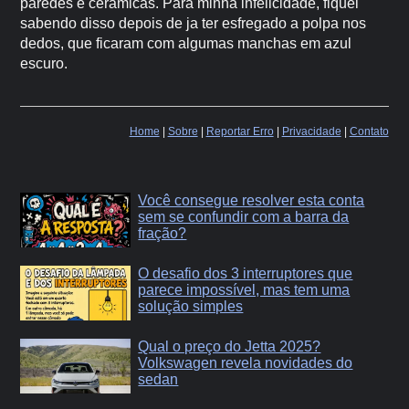
paredes e cerâmicas. Para minha infelicidade, fiquei
sabendo disso depois de ja ter esfregado a polpa nos
dedos, que ficaram com algumas manchas em azul
escuro.
Home
|
Sobre
|
Reportar Erro
|
Privacidade
|
Contato
Você consegue resolver esta conta
sem se confundir com a barra da
fração?
O desafio dos 3 interruptores que
parece impossível, mas tem uma
solução simples
Qual o preço do Jetta 2025?
Volkswagen revela novidades do
sedan