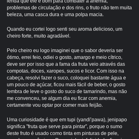
lenda que ele é bom para combater a anemia,
problemas de circulação e dos rins, o fruto não tem muita
beleza, uma casca dura e uma polpa macia.
Quando eu cortei logo senti seu aroma delicioso, um
cheiro forte, muito agradável.
Pelo cheiro eu logo imaginei que o sabor deveria ser
ótimo, errei feio, odiei o gosto, amargo e meio cítrico,
deve ser por isso que a fama da fruta veio através das
compotas, doces, xaropes, sucos e licor. Com isso na
cabeça, resolvi fazer o suco, coloquei bastante água e
um pouco de açúcar, ficou mais fácil de beber, o gosto
lembra de leve o gosto do suco de tamarindo, mas não
me convenceu, se algum dia eu ficar com anemia,
certamente vou optar por comer mais feijão.
Uma curiosidade é que em tupi (yandï’pawa), jenipapo
significa ”fruta que serve para pintar”, porque o sumo
deste fruto é usado como tinta em pinturas de pele,