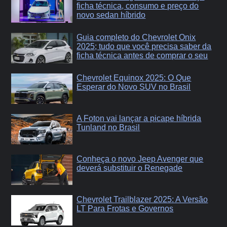
ficha técnica, consumo e preço do
novo sedan híbrido
Guia completo do Chevrolet Onix
2025; tudo que você precisa saber da
ficha técnica antes de comprar o seu
Chevrolet Equinox 2025: O Que
Esperar do Novo SUV no Brasil
A Foton vai lançar a picape híbrida
Tunland no Brasil
Conheça o novo Jeep Avenger que
deverá substituir o Renegade
Chevrolet Trailblazer 2025: A Versão
LT Para Frotas e Governos