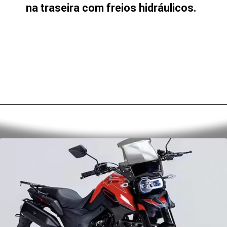
na traseira com freios hidráulicos.
Opening
https://alan.com.br/tudo-sobre-a-fiat-strada-2024-preco-desempenho-consumo-e-autonomia.html