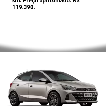
km. Preço aproximado: R$
119.390.
Opening
https://alan.com.br/o-que-voce-precisa-saber-antes-de-comprar-o-novo-hyundai-hb20-2025-preco-versoes-consumo-e-desempenho.html