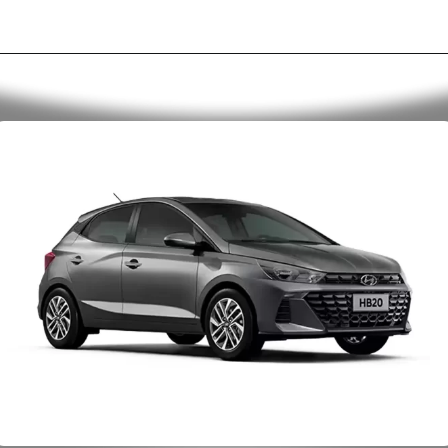
Opening
https://alan.com.br/o-que-voce-precisa-saber-antes-de-comprar-o-novo-hyundai-hb20-2025-preco-versoes-consumo-e-desempenho.html