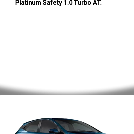
Platinum Safety 1.0 Turbo AT.
Opening
https://alan.com.br/o-que-voce-precisa-saber-antes-de-comprar-o-novo-hyundai-hb20-2025-preco-versoes-consumo-e-desempenho.html