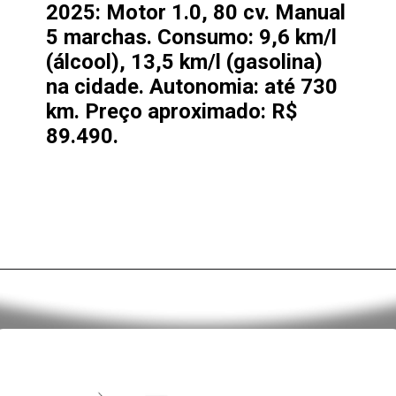
2025: Motor 1.0, 80 cv. Manual
5 marchas. Consumo: 9,6 km/l
(álcool), 13,5 km/l (gasolina)
na cidade. Autonomia: até 730
km. Preço aproximado: R$
89.490.
Opening
https://alan.com.br/o-que-voce-precisa-saber-antes-de-comprar-o-novo-hyundai-hb20-2025-preco-versoes-consumo-e-desempenho.html