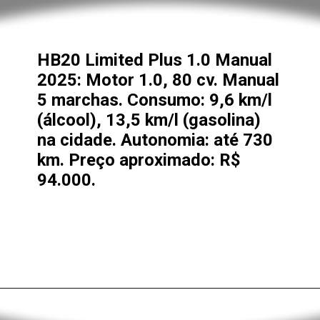
HB20 Limited Plus 1.0 Manual
2025: Motor 1.0, 80 cv. Manual
5 marchas. Consumo: 9,6 km/l
(álcool), 13,5 km/l (gasolina)
na cidade. Autonomia: até 730
km. Preço aproximado: R$
94.000.
Opening
https://alan.com.br/o-que-voce-precisa-saber-antes-de-comprar-o-novo-hyundai-hb20-2025-preco-versoes-consumo-e-desempenho.html