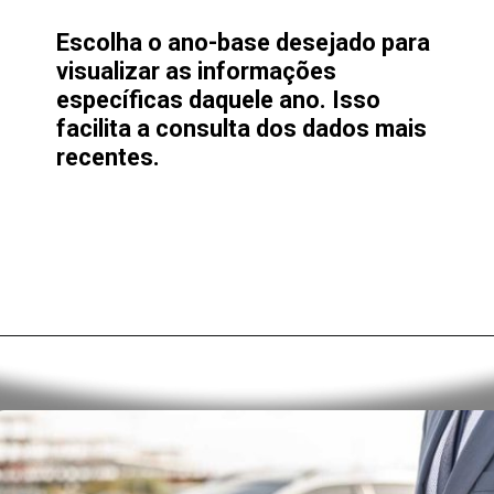
Escolha o ano-base desejado para
visualizar as informações
específicas daquele ano. Isso
facilita a consulta dos dados mais
recentes.
Opening
https://alan.com.br/consultar-carteira-de-trabalho-digital-veja-como-baixar-acessar-e-usar-a-ctps-digital.html?via=stories#download