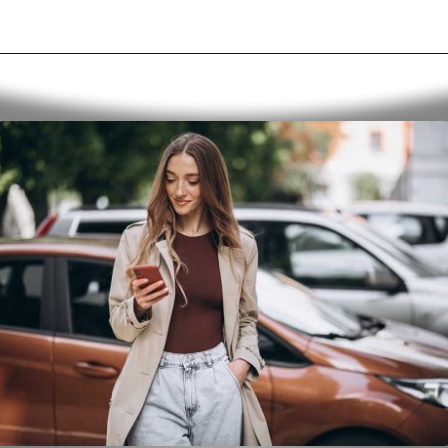
Opening
https://alan.com.br/consultar-carteira-de-trabalho-digital-veja-como-baixar-acessar-e-usar-a-ctps-digital.html?via=stories#download