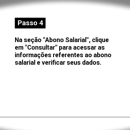
Passo 4
Passo 4
Na seção "Abono Salarial", clique
em "Consultar" para acessar as
informações referentes ao abono
salarial e verificar seus dados.
Opening
https://alan.com.br/consultar-carteira-de-trabalho-digital-veja-como-baixar-acessar-e-usar-a-ctps-digital.html?via=stories#download