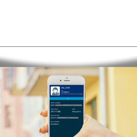
Opening
https://alan.com.br/consultar-carteira-de-trabalho-digital-veja-como-baixar-acessar-e-usar-a-ctps-digital.html?via=stories#download