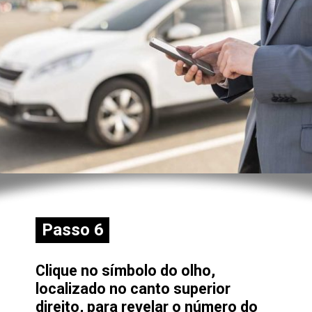
Passo 6
Passo 6
Clique no símbolo do olho,
localizado no canto superior
direito, para revelar o número do