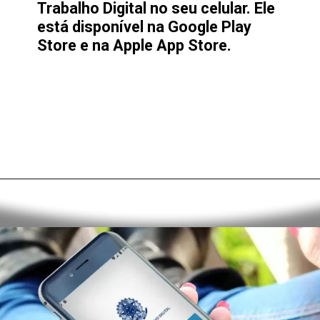
Trabalho Digital no seu celular. Ele
está disponível na Google Play
Store e na Apple App Store.
Opening
https://alan.com.br/consultar-carteira-de-trabalho-digital-veja-como-baixar-acessar-e-usar-a-ctps-digital.html?via=stories#download