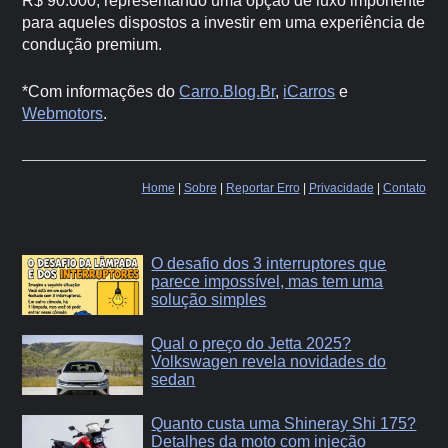
R$ 90.000, representando uma opção de luxo imponente
para aqueles dispostos a investir em uma experiência de
condução premium.
*Com informações do
Carro.Blog.Br
,
iCarros
e
Webmotors
.
Home
|
Sobre
|
Reportar Erro
|
Privacidade
|
Contato
O desafio dos 3 interruptores que
parece impossível, mas tem uma
solução simples
Qual o preço do Jetta 2025?
Volkswagen revela novidades do
sedan
Quanto custa uma Shineray Shi 175?
Detalhes da moto com injeção