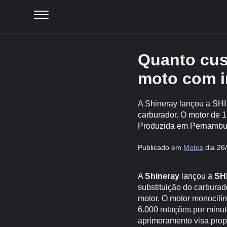
Quanto cus
moto com in
A Shineray lançou a SHI 
carburador. O motor de 1
Produzida em Pernambuc
Publicado em
Motos
dia 26
A
Shineray
lançou a
SH
substituição do carburad
motor. O motor monocilín
6.000 rotações por minu
aprimoramento visa prop