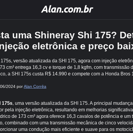
ta uma Shineray Shi 175? De
jeção eletrônica e preço bai
175s, versão atualizada da SHI 175, agora com injeção eletrôni
73 cm³ entrega 16,3 cv e torque de 1,8 kgfm, com transmissão 
o, a SHI 175s custa R$ 14.990 e compete com a Honda Bros 
/06/2024 por
Alan Corrêa
I 175s
, uma versão atualizada da SHI 175. A principal mudança
or pela injeção eletrônica, resultando em melhorias significat
drico de 173 cm³ agora oferece 16,3 cavalos de potência e um 
to, combinado com uma transmissão mecânica de cinco velocid
orcionar uma condução mais eficiente e suave para os motocicl