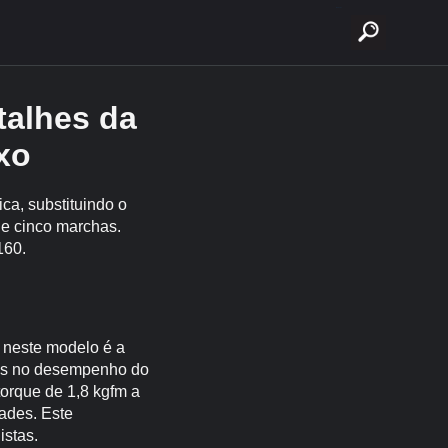
buscar
talhes da
xo
ca, substituindo o
de cinco marchas.
160.
 neste modelo é a
ivas no desempenho do
torque de 1,8 kgfm a
ades. Este
istas.