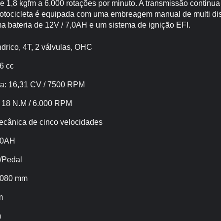
de 1,8 kgfm a 6.000 rotações por minuto. A transmissão contin
motocicleta é equipada com uma embreagem manual de multi di
uma bateria de 12V / 7,0AH e um sistema de ignição EFI.
ndrico, 4T, 2 válvulas, OHC
6 cc
a: 16,31 CV / 7500 RPM
 18 N.M / 6.000 RPM
ecânica de cinco velocidades
7,0AH
a/Pedal
2080 mm
m
m