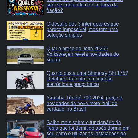
sem se confundir com a barra da
fração?
O desafio dos 3 interruptores que
parece impossível, mas tem uma
solução simples
Qual o preço do Jetta 2025?
Volkswagen revela novidades do
sedan
Quanto custa uma Shineray Shi 175?
Detalhes da moto com injeção
eletrônica e preço baixo
Yamaha Ténéré 700 2024: preço e
novidades da nova moto ‘trail de
verdade’ no Brasil
Saiba mais sobre o funcionário da
Tesla que foi demitido após dormir em
seu carro e utilizar as instalacões da