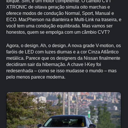
torque. Sim, é um motor competente. O câmbio CVT
XTRONIC de oitava geração simula oito marchas e
oferece modos de condução Normal, Sport, Manual e
ECO. MacPherson na dianteira e Multi-Link na traseira, e
você tem uma condução equilibrada. Mas vamos ser
honestos, quem se empolga com um câmbio CVT?
Agora, o design. Ah, o design. A nova grade V-motion, os
faróis de LED com luzes diurnas e a cor Cinza Atlântico
metálica. Parece que os designers da Nissan finalmente
decidiram sair da hibernação. A chave I-Key foi
redesenhada – como se isso mudasse o mundo – mas
pelo menos parece moderna.