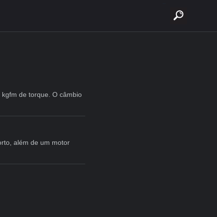
buscar
0 kgfm de torque. O câmbio
orto, além de um motor