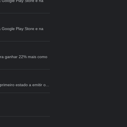
na Google Play Store e na
na Google Play Store e na
para ganhar 22% mais como
rimeiro estado a emitir o...