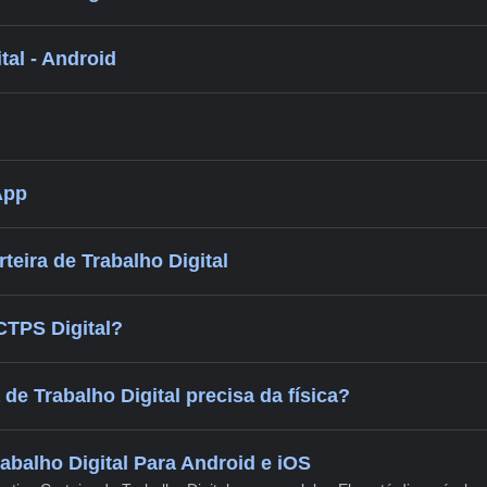
al - Android
App
eira de Trabalho Digital
TPS Digital?
de Trabalho Digital precisa da física?
rabalho Digital Para Android e iOS