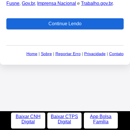
Fusne
,
Gov.br
,
Imprensa Nacional
e
Trabalho.gov.br
.
Continue Lendo
Home
|
Sobre
|
Reportar Erro
|
Privacidade
|
Contato
Baixar CNH
Baixar CTPS
App Bolsa
Digital
Digital
Família