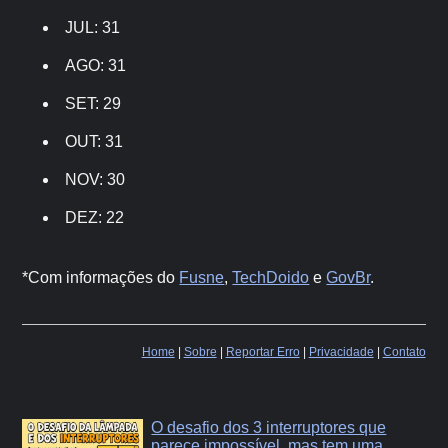
JUL: 31
AGO: 31
SET: 29
OUT: 31
NOV: 30
DEZ: 22
*Com informações do
Fusne
,
TechDoido
e
GovBr
.
Home
|
Sobre
|
Reportar Erro
|
Privacidade
|
Contato
O desafio dos 3 interruptores que
parece impossível, mas tem uma