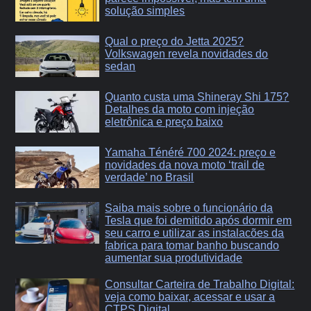
solução simples
Qual o preço do Jetta 2025?
Volkswagen revela novidades do
sedan
Quanto custa uma Shineray Shi 175?
Detalhes da moto com injeção
eletrônica e preço baixo
Yamaha Ténéré 700 2024: preço e
novidades da nova moto ‘trail de
verdade’ no Brasil
Saiba mais sobre o funcionário da
Tesla que foi demitido após dormir em
seu carro e utilizar as instalacões da
fabrica para tomar banho buscando
aumentar sua produtividade
Consultar Carteira de Trabalho Digital:
veja como baixar, acessar e usar a
CTPS Digital